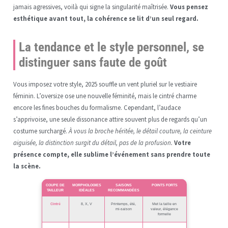
jamais agressives, voilà qui signe la singularité maîtrisée.
Vous pensez
esthétique avant tout, la cohérence se lit d’un seul regard.
La tendance et le style personnel, se
distinguer sans faute de goût
Vous imposez votre style, 2025 souffle un vent pluriel sur le vestiaire
féminin. L’oversize ose une nouvelle féminité, mais le cintré charme
encore les fines bouches du formalisme. Cependant, l’audace
s’apprivoise, une seule dissonance attire souvent plus de regards qu’un
costume surchargé.
À vous la broche héritée, le détail couture, la ceinture
aiguisée, la distinction surgit du détail, pas de la profusion.
Votre
présence compte, elle sublime l’événement sans prendre toute
la scène.
COUPE DE
MORPHOLOGIES
SAISONS
POINTS FORTS
TAILLEUR
IDÉALES
RECOMMANDÉES
Cintré
8, X, V
Printemps, été,
Met la taille en
mi-saison
valeur, élégance
formelle