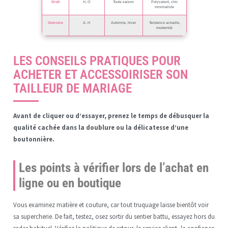
Droit
H, O
Toute saison
Polyvalent, chic
minimaliste
Oversize
A, H
Automne, hiver
Tendance actuelle,
modernité
LES CONSEILS PRATIQUES POUR
ACHETER ET ACCESSOIRISER SON
TAILLEUR DE MARIAGE
Avant de cliquer ou d’essayer, prenez le temps de débusquer la
qualité cachée dans la doublure ou la délicatesse d’une
boutonnière.
Les points à vérifier lors de l’achat en
ligne ou en boutique
Vous examinez matière et couture, car tout truquage laisse bientôt voir
sa supercherie. De fait, testez, osez sortir du sentier battu, essayez hors du