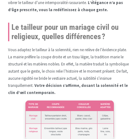
vibrer le tailleur d’une intemporalité rassurante.
L’élégance n’a pas
d’âge prescrite, vous la redéfinissez à chaque geste.
Le tailleur pour un mariage civil ou
religieux, quelles différences ?
Vous adaptez le tailleur à la solennité, rien ne relève de l’évidence plate.
La mairie préfère la coupe droite et un tissu léger, la tradition marie le
structuré et les matières nobles. En effet, la matière traduit la symbolique
autant que le geste, le choix relie l’histoire et le moment présent. De fait,
aucune rigidité ne bride le vestiaire actuel, la subtilité s’insinue
tranquillement.
Votre décision s’affirme, dosant la solennité et le
clin d’œil contemporain.
TYPE DE
COUPE
COULEUR
MATIÈRE
MARIAGE
RECOMMANDÉE
CONSEILLÉE
ADAPTÉE
Mariage
Tailleur-pantalon droit,
Blanc cassé,
Crêpe,
civil
ensemble jupe courte
pastel, bleu clair
gabardine
Mariage
Ensemble tailleur jupe
Bleu marine, gris
Laine
religieux
longue, veste
perle, nude,
fine, soie,
structurée
champagne
lin