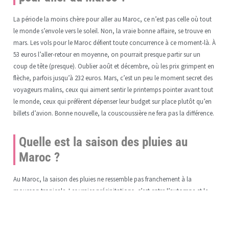
La période la moins chère pour aller au Maroc, ce n’est pas celle où tout
le monde s’envole vers le soleil. Non, la vraie bonne affaire, se trouve en
mars. Les vols pour le Maroc défient toute concurrence à ce moment-là. À
53 euros l’aller-retour en moyenne, on pourrait presque partir sur un
coup de tête (presque). Oublier août et décembre, où les prix grimpent en
flèche, parfois jusqu’à 232 euros. Mars, c’est un peu le moment secret des
voyageurs malins, ceux qui aiment sentir le printemps pointer avant tout
le monde, ceux qui préfèrent dépenser leur budget sur place plutôt qu’en
billets d’avion. Bonne nouvelle, la couscoussière ne fera pas la différence.
Quelle est la saison des pluies au
Maroc ?
Au Maroc, la saison des pluies ne ressemble pas franchement à la
mousson tropicale. Les vraies précipitations, c’est entre l’automne et le
printemps que ça se passe : octobre, novembre, un peu d’avril. L’été, lui,
c’est un autre genre, plutôt alliance de grand soleil et de chaleur
accablante. Mais attention, la saison des pluies n’est pas la même