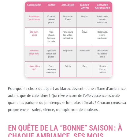
SAISON/MOIS
CLIMAT
AFFLUENCE
BUDGET
ACTIVITÉS
MOYEN
CONSEILLÉES
Printemps
Douces,
Moyenne
Moyen
Randonnée,
(mars-mai)
peu de
à forte
visites
pluies
culturelles
Été (juin-
Très
Forte dans
Élevé
Baignade,
août)
chaud,
les villes
sports
tempéré
balnéaires
nautiques
sur côte
Automne
Agréable,
Moyenne
Abordable
Découverte
(sept-nov)
retour des
du désert,
pluies
treks
Hiver (déc-
Frais,
Faible
Bas
Sports
fév)
neige en
d’hiver,
montagne
culture
Pourquoi le choix du départ au Maroc devient-il une affaire d’ambiance
autant que de calendrier ? Qui rêve encore de l’effervescence estivale
quand les parfums du printemps se font plus délicats ? Chacun creuse sa
propre envie – soleil, silence, ou explosion de couleurs.
EN QUÊTE DE LA “BONNE” SAISON : À
CHAQUE AMBIANCE, SES MOIS