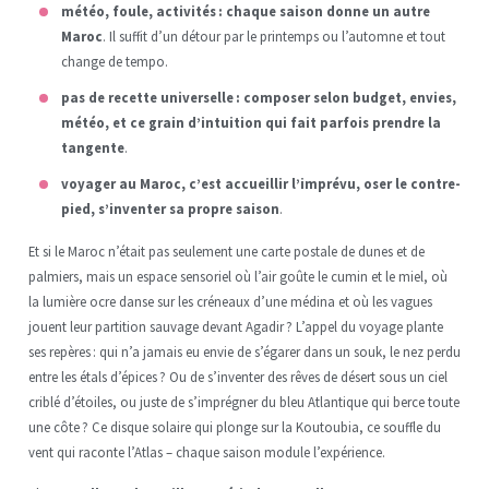
météo, foule, activités : chaque saison donne un autre
Maroc
. Il suffit d’un détour par le printemps ou l’automne et tout
change de tempo.
pas de recette universelle : composer selon budget, envies,
météo, et ce grain d’intuition qui fait parfois prendre la
tangente
.
voyager au Maroc, c’est accueillir l’imprévu, oser le contre-
pied, s’inventer sa propre saison
.
Et si le Maroc n’était pas seulement une carte postale de dunes et de
palmiers, mais un espace sensoriel où l’air goûte le cumin et le miel, où
la lumière ocre danse sur les créneaux d’une médina et où les vagues
jouent leur partition sauvage devant Agadir ? L’appel du voyage plante
ses repères : qui n’a jamais eu envie de s’égarer dans un souk, le nez perdu
entre les étals d’épices ? Ou de s’inventer des rêves de désert sous un ciel
criblé d’étoiles, ou juste de s’imprégner du bleu Atlantique qui berce toute
une côte ? Ce disque solaire qui plonge sur la Koutoubia, ce souffle du
vent qui raconte l’Atlas – chaque saison module l’expérience.