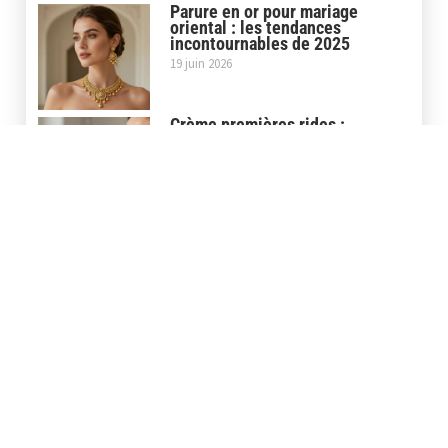
Parure en or pour mariage
oriental : les tendances
incontournables de 2025
19 juin 2026
Crème premières rides :
comment choisir la meilleure
selon votre peau ?
30 avril 2026
Tenue Tahiti Femme : la
sélection de 9 tenues selon
l’occasion
21 avril 2026
Store banne design : comment
choisir la motorisation et la
couleur idéales ?
16 mars 2026