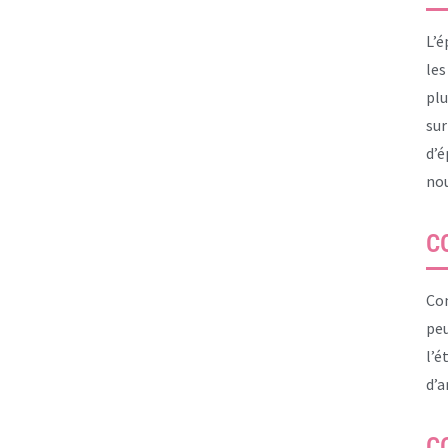
L’é
les
plu
sur
d’é
nou
C
Com
peu
l’é
d’a
C