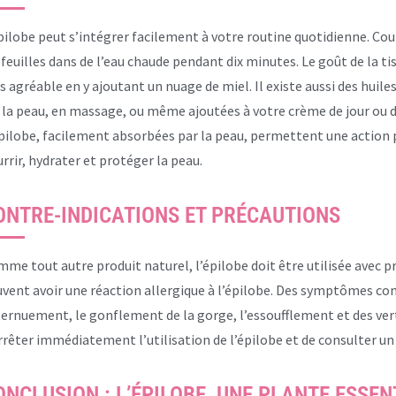
pilobe peut s’intégrer facilement à votre routine quotidienne. 
 feuilles dans de l’eau chaude pendant dix minutes. Le goût de la 
s agréable en y ajoutant un nuage de miel. Il existe aussi des huile
 la peau, en massage, ou même ajoutées à votre crème de jour ou d
pilobe, facilement absorbées par la peau, permettent une action p
rrir, hydrater et protéger la peau.
ONTRE-INDICATIONS ET PRÉCAUTIONS
me tout autre produit naturel, l’épilobe doit être utilisée avec 
vent avoir une réaction allergique à l’épilobe. Des symptômes co
ternuement, le gonflement de la gorge, l’essoufflement et des verti
rrêter immédiatement l’utilisation de l’épilobe et de consulter un
ONCLUSION : L’ÉPILOBE, UNE PLANTE ESSEN