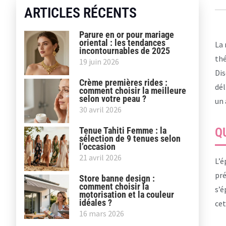
ARTICLES RÉCENTS
Parure en or pour mariage
oriental : les tendances
La 
incontournables de 2025
thé
19 juin 2026
Dis
Crème premières rides :
dél
comment choisir la meilleure
selon votre peau ?
un 
30 avril 2026
Tenue Tahiti Femme : la
Q
sélection de 9 tenues selon
l’occasion
21 avril 2026
L’é
pré
Store banne design :
comment choisir la
s’é
motorisation et la couleur
idéales ?
cet
16 mars 2026