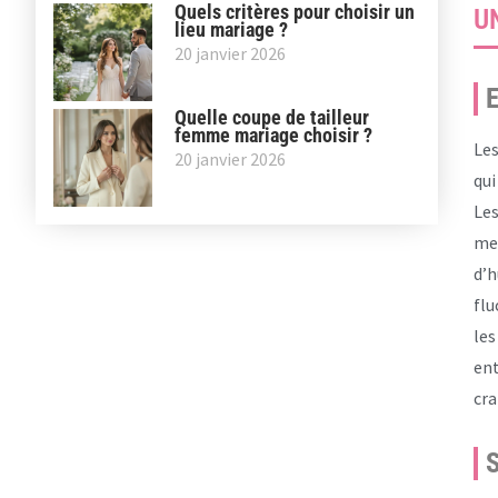
Quels critères pour choisir un
U
lieu mariage ?
20 janvier 2026
E
Quelle coupe de tailleur
femme mariage choisir ?
Les
20 janvier 2026
qui
Les
men
d’h
flu
les
ent
cra
S