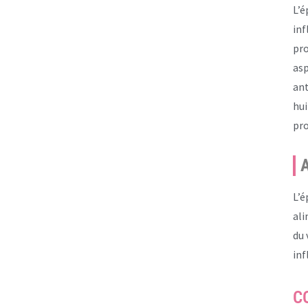
L’é
inf
pro
asp
ant
hui
pro
A
L’é
ali
du 
inf
C