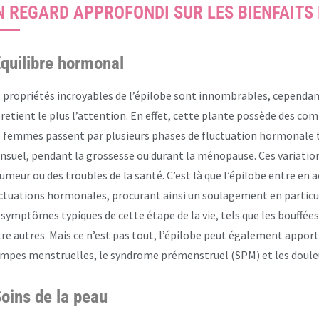
N REGARD APPROFONDI SUR LES BIENFAITS 
quilibre hormonal
 propriétés incroyables de l’épilobe sont innombrables, cependant
 retient le plus l’attention. En effet, cette plante possède des c
 femmes passent par plusieurs phases de fluctuation hormonale tou
suel, pendant la grossesse ou durant la ménopause. Ces variation
umeur ou des troubles de la santé. C’est là que l’épilobe entre en ac
ctuations hormonales, procurant ainsi un soulagement en particuli
 symptômes typiques de cette étape de la vie, tels que les bouffées
re autres. Mais ce n’est pas tout, l’épilobe peut également appor
mpes menstruelles, le syndrome prémenstruel (SPM) et les doule
oins de la peau