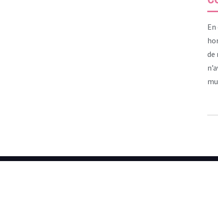
En 
hor
de 
n’a
mul