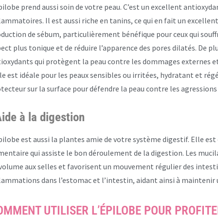
pilobe prend aussi soin de votre peau. C’est un excellent antioxyda
lammatoires. Il est aussi riche en tanins, ce qui en fait un excellent
duction de sébum, particulièrement bénéfique pour ceux qui souff
ect plus tonique et de réduire l’apparence des pores dilatés. De pl
ioxydants qui protègent la peau contre les dommages externes et 
le est idéale pour les peaux sensibles ou irritées, hydratant et r
tecteur sur la surface pour défendre la peau contre les agressions 
ide à la digestion
pilobe est aussi la plantes amie de votre système digestif. Elle es
mentaire qui assiste le bon déroulement de la digestion. Les muci
volume aux selles et favorisent un mouvement régulier des intestins
lammations dans l’estomac et l’intestin, aidant ainsi à maintenir 
OMMENT UTILISER L’ÉPILOBE POUR PROFITER