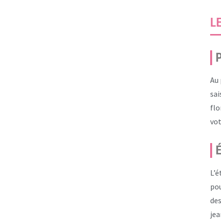
L
P
Au 
sai
flo
vot
É
L’é
pou
des
jea