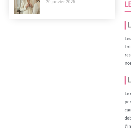
20 janvier 2026
L
L
Les
toi
res
nom
L
Le 
per
cau
deb
l’i