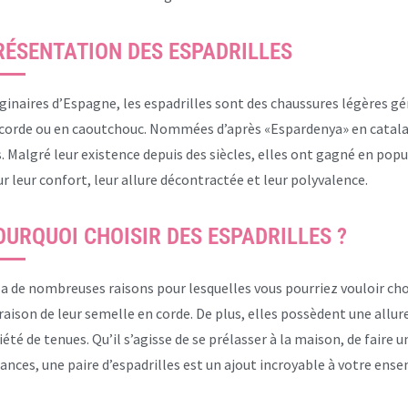
RÉSENTATION DES ESPADRILLES
ginaires d’Espagne, les espadrilles sont des chaussures légères g
corde ou en caoutchouc. Nommées d’après «Espardenya» en catalan,
. Malgré leur existence depuis des siècles, elles ont gagné en pop
r leur confort, leur allure décontractée et leur polyvalence.
OURQUOI CHOISIR DES ESPADRILLES ?
y a de nombreuses raisons pour lesquelles vous pourriez vouloir ch
raison de leur semelle en corde. De plus, elles possèdent une all
iété de tenues. Qu’il s’agisse de se prélasser à la maison, de faire 
ances, une paire d’espadrilles est un ajout incroyable à votre ense