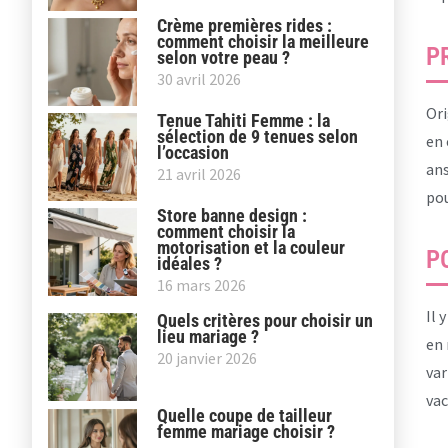
Crème premières rides :
comment choisir la meilleure
P
selon votre peau ?
30 avril 2026
Ori
Tenue Tahiti Femme : la
sélection de 9 tenues selon
en 
l’occasion
ans
21 avril 2026
pou
Store banne design :
comment choisir la
motorisation et la couleur
P
idéales ?
16 mars 2026
Il 
Quels critères pour choisir un
lieu mariage ?
en 
20 janvier 2026
var
vac
Quelle coupe de tailleur
femme mariage choisir ?