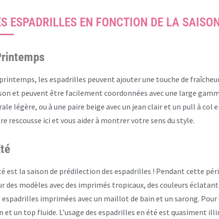
ES ESPADRILLES EN FONCTION DE LA SAISO
rintemps
printemps, les espadrilles peuvent ajouter une touche de fraîcheur 
son et peuvent être facilement coordonnées avec une large gamme
rale légère, ou à une paire beige avec un jean clair et un pull à col
re rescousse ici et vous aider à montrer votre sens du style.
té
té est la saison de prédilection des espadrilles ! Pendant cette pé
r des modèles avec des imprimés tropicaux, des couleurs éclatant
 espadrilles imprimées avec un maillot de bain et un sarong. Pour u
n et un top fluide. L’usage des espadrilles en été est quasiment illi