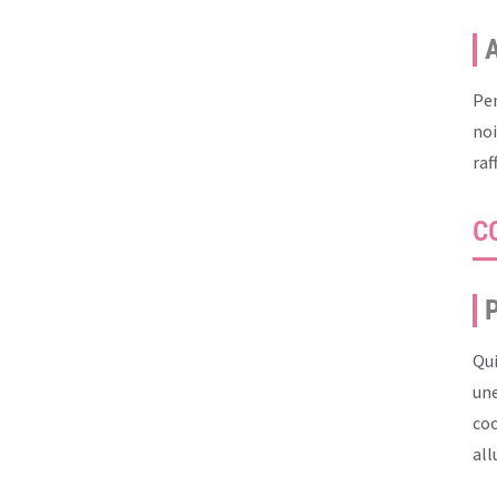
Pen
noi
raf
C
P
Qui
une
coc
all