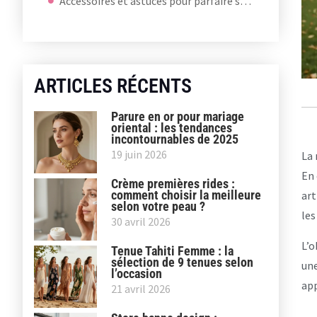
Accessoires et astuces pour parfaire son look
ARTICLES RÉCENTS
Parure en or pour mariage
oriental : les tendances
incontournables de 2025
19 juin 2026
La 
En 
Crème premières rides :
comment choisir la meilleure
art
selon votre peau ?
le
30 avril 2026
L’o
Tenue Tahiti Femme : la
sélection de 9 tenues selon
une
l’occasion
app
21 avril 2026