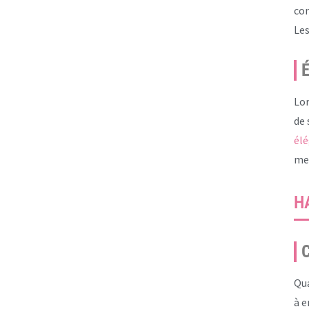
con
Le
É
Lor
de 
él
mem
H
C
Qua
à e