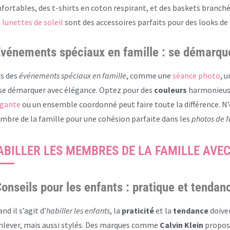
fortables, des t-shirts en coton respirant, et des baskets branc
s
lunettes de soleil
sont des accessoires parfaits pour des looks de
vénements spéciaux en famille : se démarqu
s des
événements spéciaux en famille
, comme une
séance photo
, 
se démarquer avec élégance. Optez pour des
couleurs
harmonieuse
égante
ou un ensemble coordonné peut faire toute la différence. N’
bre de la famille pour une cohésion parfaite dans les
photos de f
ABILLER LES MEMBRES DE LA FAMILLE AVEC
onseils pour les enfants : pratique et tendan
nd il s’agit d’
habiller les enfants
, la
praticité
et la
tendance
doiven
nlever, mais aussi stylés. Des marques comme
Calvin Klein
propose