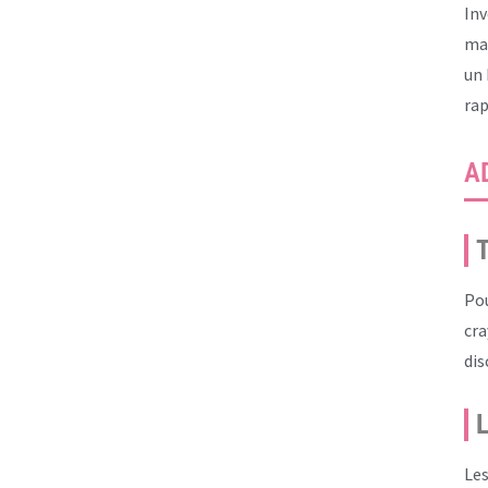
Inv
mat
un 
ra
A
T
Pou
cra
dis
L
Les