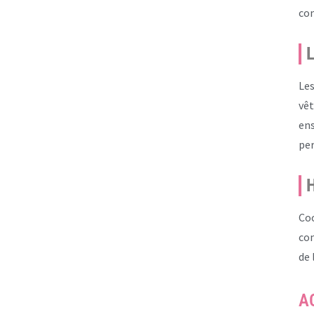
con
L
Les
vêt
ens
per
H
Co
com
de
A