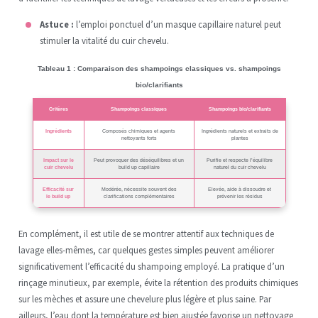
Astuce :
l’emploi ponctuel d’un masque capillaire naturel peut
stimuler la vitalité du cuir chevelu.
Tableau 1 : Comparaison des shampoings classiques vs. shampoings
bio/clarifiants
Critères
Shampoings classiques
Shampoings bio/clarifiants
Ingrédients
Composés chimiques et agents
Ingrédients naturels et extraits de
nettoyants forts
plantes
Impact sur le
Peut provoquer des déséquilibres et un
Purifie et respecte l’équilibre
cuir chevelu
build up capillaire
naturel du cuir chevelu
Efficacité sur
Modérée, nécessite souvent des
Elevée, aide à dissoudre et
le build up
clarifications complémentaires
prévenir les résidus
En complément, il est utile de se montrer attentif aux techniques de
lavage elles-mêmes, car quelques gestes simples peuvent améliorer
significativement l’efficacité du shampoing employé. La pratique d’un
rinçage minutieux, par exemple, évite la rétention des produits chimiques
sur les mèches et assure une chevelure plus légère et plus saine. Par
ailleurs, l’eau dont la température est bien ajustée favorise un nettoyage