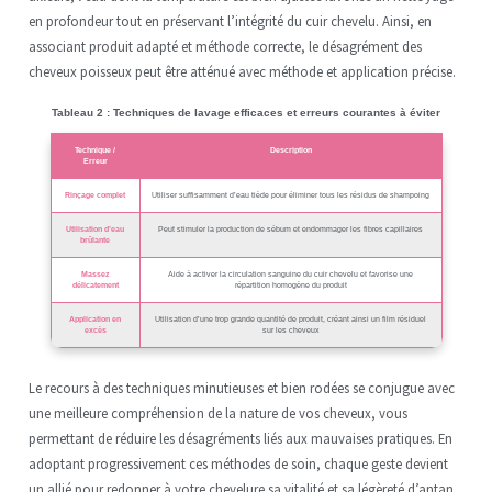
en profondeur tout en préservant l’intégrité du cuir chevelu. Ainsi, en
associant produit adapté et méthode correcte, le désagrément des
cheveux poisseux peut être atténué avec méthode et application précise.
Tableau 2 : Techniques de lavage efficaces et erreurs courantes à éviter
Technique /
Description
Erreur
Rinçage complet
Utiliser suffisamment d’eau tiède pour éliminer tous les résidus de shampoing
Utilisation d’eau
Peut stimuler la production de sébum et endommager les fibres capillaires
brûlante
Massez
Aide à activer la circulation sanguine du cuir chevelu et favorise une
délicatement
répartition homogène du produit
Application en
Utilisation d’une trop grande quantité de produit, créant ainsi un film résiduel
excès
sur les cheveux
Le recours à des techniques minutieuses et bien rodées se conjugue avec
une meilleure compréhension de la nature de vos cheveux, vous
permettant de réduire les désagréments liés aux mauvaises pratiques. En
adoptant progressivement ces méthodes de soin, chaque geste devient
un allié pour redonner à votre chevelure sa vitalité et sa légèreté d’antan.