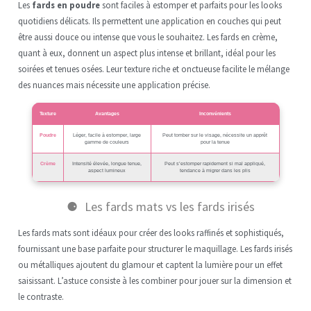
Les
fards en poudre
sont faciles à estomper et parfaits pour les looks
quotidiens délicats. Ils permettent une application en couches qui peut
être aussi douce ou intense que vous le souhaitez. Les fards en crème,
quant à eux, donnent un aspect plus intense et brillant, idéal pour les
soirées et tenues osées. Leur texture riche et onctueuse facilite le mélange
des nuances mais nécessite une application précise.
Texture
Avantages
Inconvénients
Poudre
Léger, facile à estomper, large
Peut tomber sur le visage, nécessite un apprêt
gamme de couleurs
pour la tenue
Crème
Intensité élevée, longue tenue,
Peut s’estomper rapidement si mal appliqué,
aspect lumineux
tendance à migrer dans les plis
Les fards mats vs les fards irisés
Les fards mats sont idéaux pour créer des looks raffinés et sophistiqués,
fournissant une base parfaite pour structurer le maquillage. Les fards irisés
ou métalliques ajoutent du glamour et captent la lumière pour un effet
saisissant. L’astuce consiste à les combiner pour jouer sur la dimension et
le contraste.