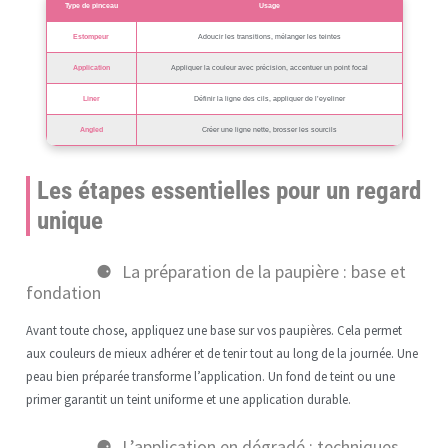
Type de pinceau
Usage
Estompeur
Adoucir les transitions, mélanger les teintes
Application
Appliquer la couleur avec précision, accentuer un point focal
Liner
Définir la ligne des cils, appliquer de l’eyeliner
Angled
Créer une ligne nette, brosser les sourcils
Les étapes essentielles pour un regard
unique
La préparation de la paupière : base et
fondation
Avant toute chose, appliquez une base sur vos paupières. Cela permet
aux couleurs de mieux adhérer et de tenir tout au long de la journée. Une
peau bien préparée transforme l’application. Un fond de teint ou une
primer garantit un teint uniforme et une application durable.
L’application en dégradé : techniques