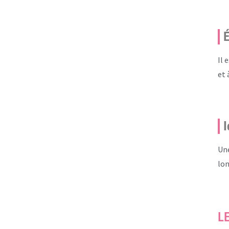
É
Il 
et 
I
Une
lon
L