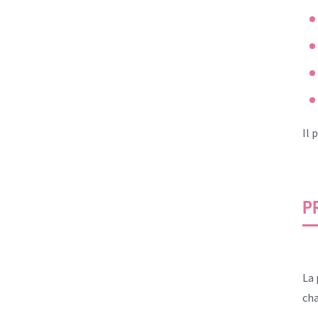
Il 
P
La 
cha