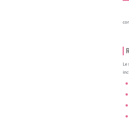
com
R
Le 
inc